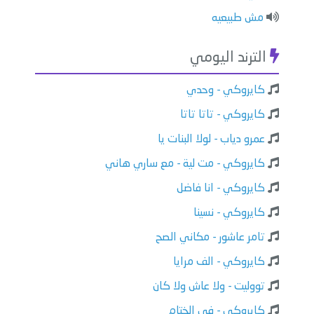
⁠⁠مش طبيعيه
الترند اليومي
كايروكي - وحدي
كايروكي - تاتا تاتا
عمرو دياب - لولا البنات يا
كايروكي - مت لية - مع ساري هاني
كايروكي - انا فاضل
كايروكي - نسينا
تامر عاشور - مكاني الصح
كايروكي - الف مرايا
تووليت - ولا عاش ولا كان
كايروكي - في الختام