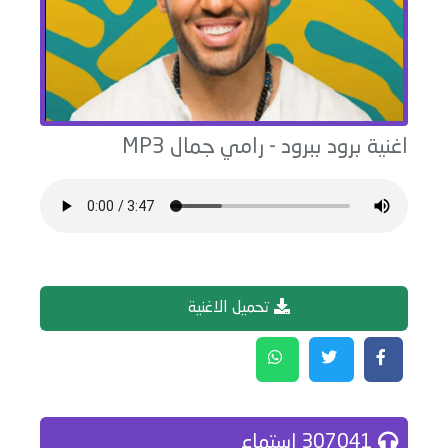
اغنية
برود ببرود
-
رامي جمال
MP3
تحميل الاغنية
307041 إستماع