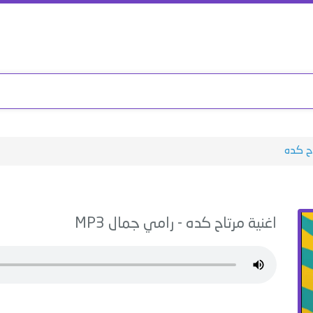
ح كده
اغنية
مرتاح كده
-
رامي جمال
MP3