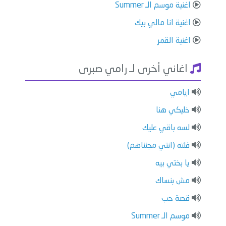
اغنية موسم الـ Summer
اغنية انا مالي بيك
اغنية القمر
اغاني أخرى لـ رامي صبرى
ايامي
خليكي هنا
لسه باقي عليك
فلته (انتي مجنناهم)
يا بختي بيه
مش بنساك
قصة حب
موسم الـ Summer