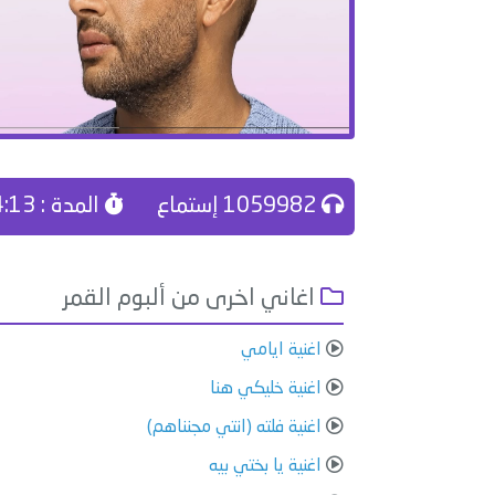
1059982 إستماع
المدة : 04:13
اغاني اخرى من ألبوم القمر
اغنية ايامي
اغنية خليكي هنا
اغنية فلته (انتي مجنناهم)
اغنية يا بختي بيه