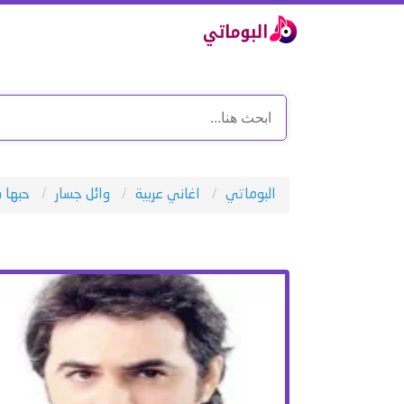
البوماتي
اغاني عربية
وائل جسار
حبها 