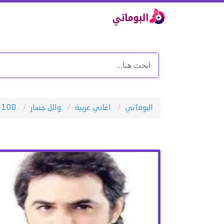
البوماتي
اغاني عربية
وائل جسار
100 احساس جديد