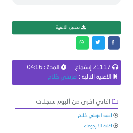
تحميل الاغنية
21117 إستماع
المدة : 04:16
الاغنية التالية :
اعزفلي كلام
اغاني اخرى من ألبوم سنجلات
اغنية اعزفلي كلام
اغنية الا رجوعك