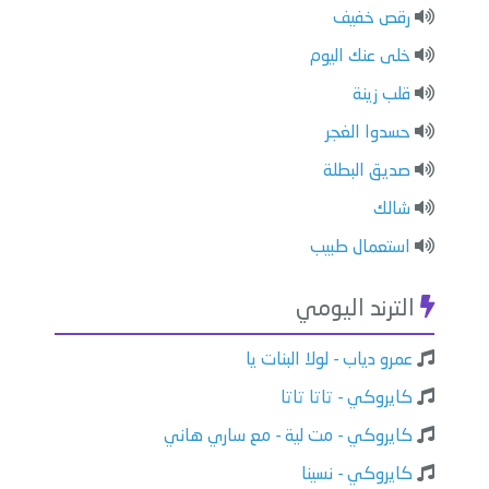
رقص خفيف
خلى عنك اليوم
قلب زينة
حسدوا الغجر
صديق البطلة
شالك
استعمال طبيب
الترند اليومي
عمرو دياب - لولا البنات يا
كايروكي - تاتا تاتا
كايروكي - مت لية - مع ساري هاني
كايروكي - نسينا