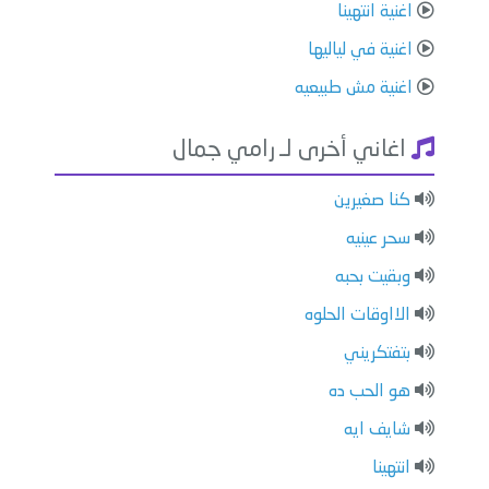
اغنية ⁠انتهينا
اغنية ⁠في لياليها
اغنية ⁠⁠مش طبيعيه
اغاني أخرى لـ رامي جمال
كنا صغيرين
سحر عينيه
وبقيت بحبه
الااوقات الحلوه
⁠بتفتكريني
هو الحب ده
⁠شايف ايه
⁠انتهينا