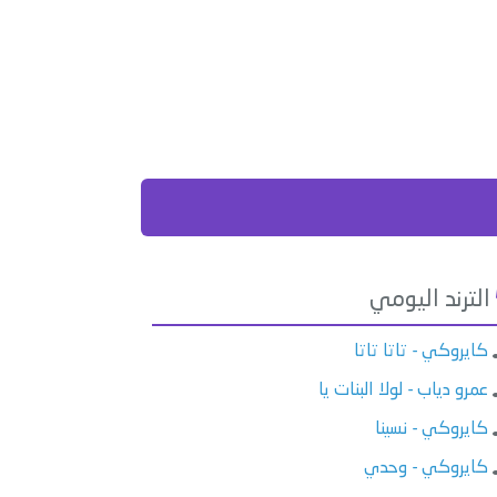
الترند اليومي
كايروكي - تاتا تاتا
عمرو دياب - لولا البنات يا
كايروكي - نسينا
كايروكي - وحدي