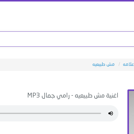
لامه
⁠⁠مش طبيعيه
اغنية
⁠⁠مش طبيعيه
-
رامي جمال
MP3