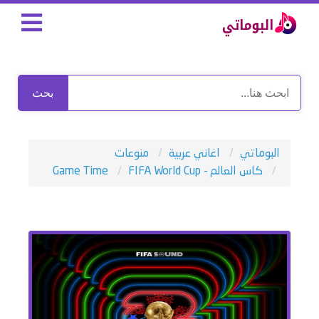
بحث
البوماتي
اغاني عربية
منوعات
كاس العالم - FIFA World Cup
Game Time