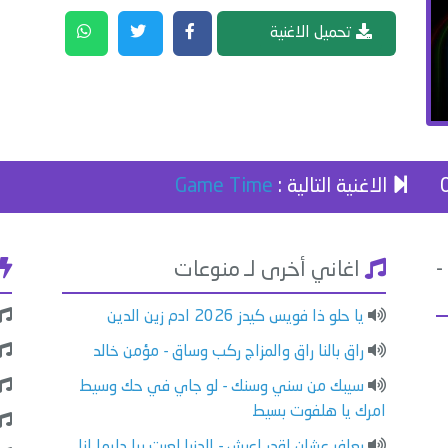
تحميل الاغنية
الاغنية التالية :
Game Time
-
اغاني أخرى لـ منوعات
يا حلو ذا فويس كيدز 2026 ادم زين الدين
راق بالنا راق والمزاج ركب وساق - مؤمن خالد
سيبك من سني وسنك - لو جاي في حك وسيط
امرك يا هلفوت بسيط
بعافر عشان اقدر اعيش - الدنيا لعبت بيا دايما انا