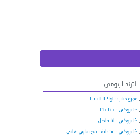
الترند اليومي
عمرو دياب - لولا البنات يا
كايروكي - تاتا تاتا
كايروكي - انا فاضل
كايروكي - مت لية - مع ساري هاني