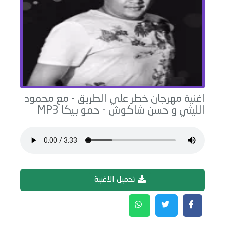
اغنية
مهرجان خطر علي الطريق - مع محمود
الليثي و حسن شاكوش
-
حمو بيكا
MP3
تحميل الاغنية