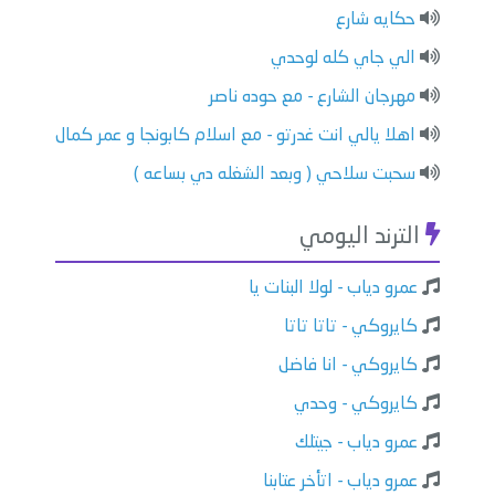
حكايه شارع
الي جاي كله لوحدي
مهرجان الشارع - مع حوده ناصر
اهلا يالي انت غدرتو - مع اسلام كابونجا و عمر كمال
سحبت سلاحي ( وبعد الشغله دي بساعه )
الترند اليومي
عمرو دياب - لولا البنات يا
كايروكي - تاتا تاتا
كايروكي - انا فاضل
كايروكي - وحدي
عمرو دياب - جيتلك
عمرو دياب - اتأخر عتابنا