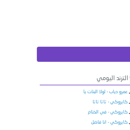
الترند اليومي
عمرو دياب - لولا البنات يا
كايروكي - تاتا تاتا
كايروكي - في الختام
كايروكي - انا فاضل