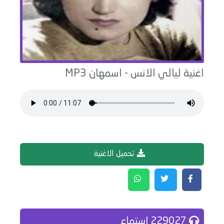
اغنية
ليالي الانس
-
اسمهان
MP3
تحميل الاغنية
229027 إستماع