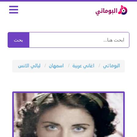
بحث
البوماتي
اغاني عربية
اسمهان
ليالي الانس