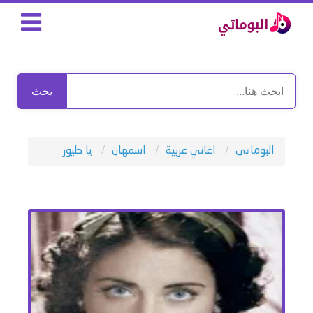
بحث
البوماتي
اغاني عربية
اسمهان
يا طيور