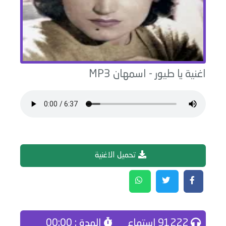
اغنية
يا طيور
-
اسمهان
MP3
تحميل الاغنية
91222 إستماع
المدة : 00:00