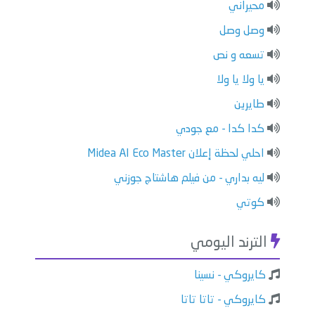
محيراني
وصل وصل
تسعه و نص
يا ولا يا ولا
طايرين
كدا كدا - مع جودي
احلي لحظة إعلان Midea AI Eco Master
ليه بداري - من فيلم هاشتاج جوزني
كوتي
الترند اليومي
كايروكي - نسينا
كايروكي - تاتا تاتا