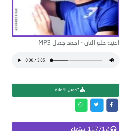
اغنية
حلو التان
-
احمد جمال
MP3
تحميل الاغنية
117712 إستماع