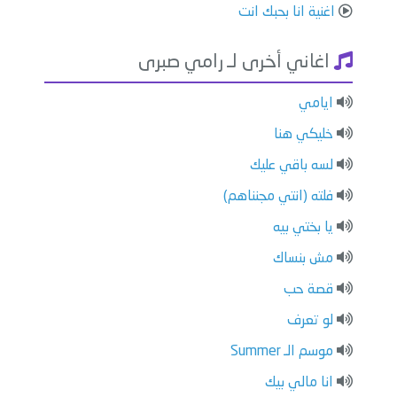
اغنية انا بحبك انت
اغاني أخرى لـ رامي صبرى
ايامي
خليكي هنا
لسه باقي عليك
فلته (انتي مجنناهم)
يا بختي بيه
مش بنساك
قصة حب
لو تعرف
موسم الـ Summer
انا مالي بيك