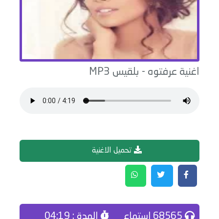
اغنية
عرفتوه
-
بلقيس
MP3
تحميل الاغنية
68565 إستماع
المدة : 04:19