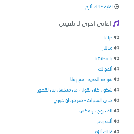
اغنية غلاك ألزم
اغاني أخرى لـ بلقيس
دراما
مدللي
يا مطنشنا
ألمح لك
هو ده الجديد - مع ريڤا
شكون كان يقول - من مسلسل بين لقصور
خدي الغمرات - مع مروان خوري
الف روح - ريمكس
ألف روح
غلاك ألزم