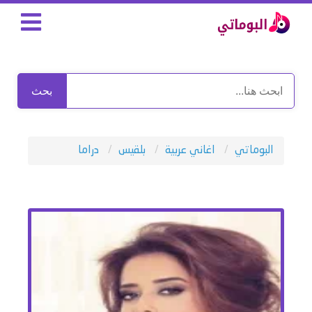
بحث
البوماتي
اغاني عربية
بلقيس
دراما