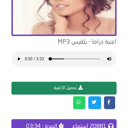
اغنية
دراما
-
بلقيس
MP3
تحميل الاغنية
20881 إستماع
المدة : 03:34