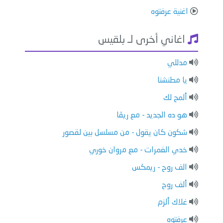
اغنية عرفتوه
اغاني أخرى لـ بلقيس
مدللي
يا مطنشنا
ألمح لك
هو ده الجديد - مع ريڤا
شكون كان يقول - من مسلسل بين لقصور
خدي الغمرات - مع مروان خوري
الف روح - ريمكس
ألف روح
غلاك ألزم
عرفتوه