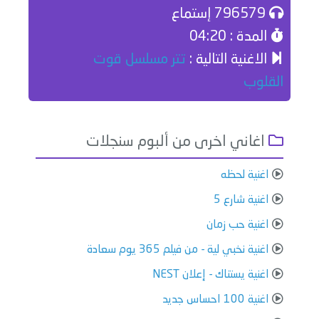
796579 إستماع
المدة : 04:20
الاغنية التالية :
تتر مسلسل قوت
القلوب
اغاني اخرى من ألبوم سنجلات
اغنية لحظه
اغنية شارع 5
اغنية حب زمان
اغنية نخبي لية - من فيلم 365 يوم سعادة
اغنية يستناك - إعلان NEST
اغنية 100 احساس جديد