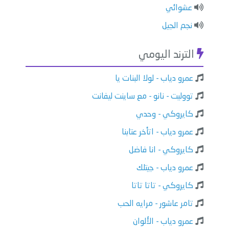
عشوائي
نجم الجيل
الترند اليومي
عمرو دياب - لولا البنات يا
تووليت - نانو - مع ساينت ليفانت
كايروكي - وحدي
عمرو دياب - اتأخر عتابنا
كايروكي - انا فاضل
عمرو دياب - جيتلك
كايروكي - تاتا تاتا
تامر عاشور - مرايه الحب
عمرو دياب - الألوان