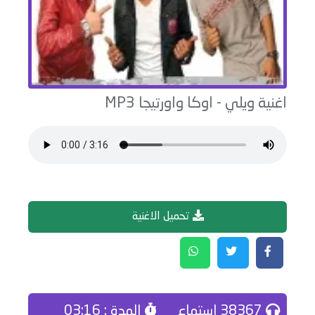
اغنية
ويلي
-
اوكا واورتيجا
MP3
تحميل الاغنية
38367 إستماع
المدة : 03:16