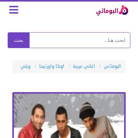
بحث
البوماتي
اغاني عربية
اوكا واورتيجا
ويلي