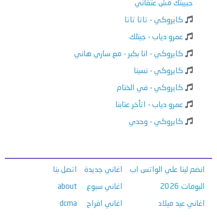
حبيبتك مش عتقاني
كايروكي - تاتا تاتا
عمرو دياب - جيتلك
كايروكي - انا بكبر - مع ساري هاني
كايروكي - نسينا
كايروكي - في الختام
عمرو دياب - اتأخر عتابنا
كايروكي - وحدي
انضم لينا علي الواتس اب
اغاني جديدة
اتصل بنا
البومات 2026
اغاني سبوع
about
اغاني عيد ميلاد
اغاني افراح
dcma