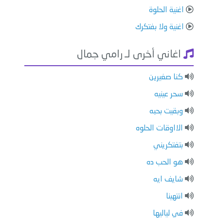
اغنية الحلوة
اغنية ولا بفتكرك
اغاني أخرى لـ رامي جمال
كنا صغيرين
سحر عينيه
وبقيت بحبه
الااوقات الحلوه
⁠بتفتكريني
هو الحب ده
⁠شايف ايه
⁠انتهينا
⁠في لياليها