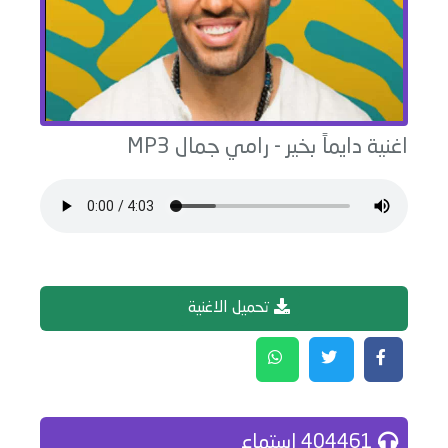
اغنية
دايماً بخير
-
رامي جمال
MP3
تحميل الاغنية
404461 إستماع