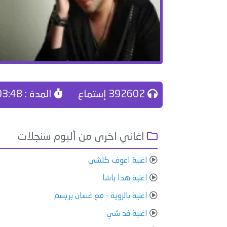
392602 إستماع
المدة : 03:48
اغاني اخرى من ألبوم سنجلات
اغنية اعوف كلشي
اغنية هذا باشا
اغنية بالزوية - مع غسان بريسم
اغنية فد شي