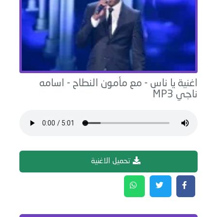
اغنية
يا ناس - مع مأمون النطاح
-
اسامه
ناجي
MP3
تحميل الاغنية