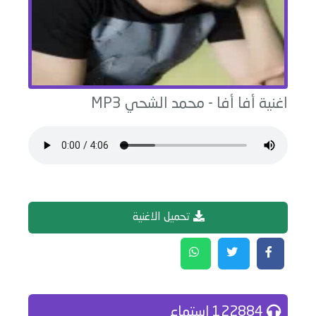
اغنية
أفا أفا
-
محمد الشحي
MP3
تحميل الاغنية
122884 إستماع