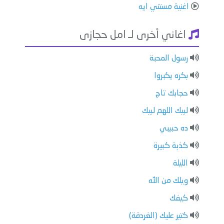
اغنية مستني ايه
اغاني أخرى لـ امل حجازى
رسول المحبة
بكره يكبروا
حجابك تاج
لبيك اللهم لبيك
ده حبيبي
كذبة كبيرة
الليلة
ويلك من الله
كيفك
كتير عليك (الغردقة)