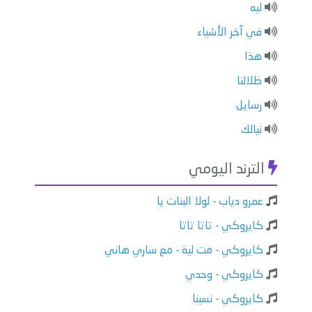
ليه
في آخر الأشياء
هذا
ظلالنا
رسايل
نيالك
الترند اليومي
عمرو دياب - لولا البنات يا
كايروكي - تاتا تاتا
كايروكي - مت لية - مع ساري هاني
كايروكي - وحدي
كايروكي - نسينا