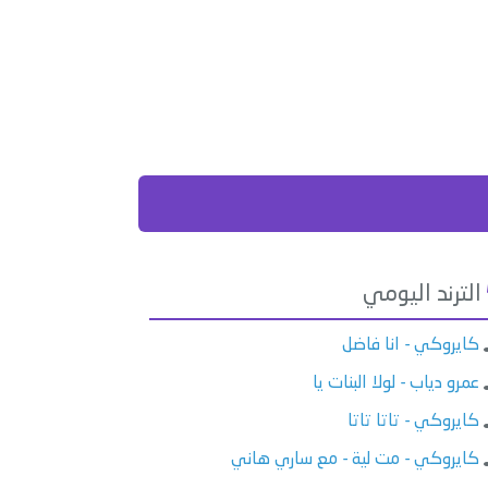
الترند اليومي
كايروكي - انا فاضل
عمرو دياب - لولا البنات يا
كايروكي - تاتا تاتا
كايروكي - مت لية - مع ساري هاني