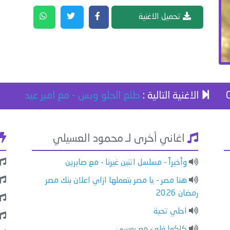
تحميل الاغنية
الاغنية التالية :
طلع الحلو وبس - مع امير عيد
اغاني أخرى لـ محمود العسيلي
وأخيراً - مسلسل اتنين غيرنا - مع صابرين
هنا مصر - يا مصر بتعملها ازاي اعلان بنك مصر
رمضان 2026
احلي تحية
كلكوا فله - مع بوسي