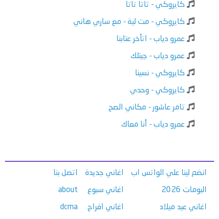
كايروكي - تاتا تاتا
كايروكي - مت لية - مع ساري هاني
عمرو دياب - اتأخر عتابنا
عمرو دياب - جيتلك
كايروكي - نسينا
كايروكي - وحدي
تامر عاشور - مكاني الصح
عمرو دياب - أنا معاك
انضم لينا علي الواتس اب
اغاني جديدة
اتصل بنا
البومات 2026
اغاني سبوع
about
اغاني عيد ميلاد
اغاني افراح
dcma