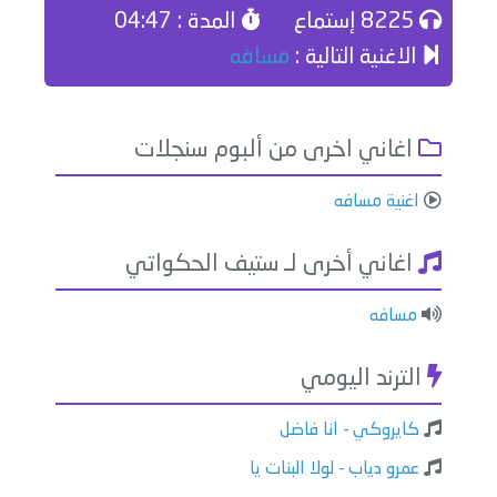
8225 إستماع
المدة : 04:47
الاغنية التالية :
مسافه
اغاني اخرى من ألبوم سنجلات
اغنية مسافه
اغاني أخرى لـ ستيف الحكواتي
مسافه
الترند اليومي
كايروكي - انا فاضل
عمرو دياب - لولا البنات يا