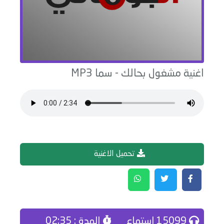
اغنية
مشغول بحالك
-
سما
MP3
تحميل الاغنية
15099 إستماع
المدة : 02:35