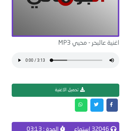
اغنية
عالبحر
-
محيي
MP3
تحميل الاغنية
32046 إستماع
المدة : 03:13