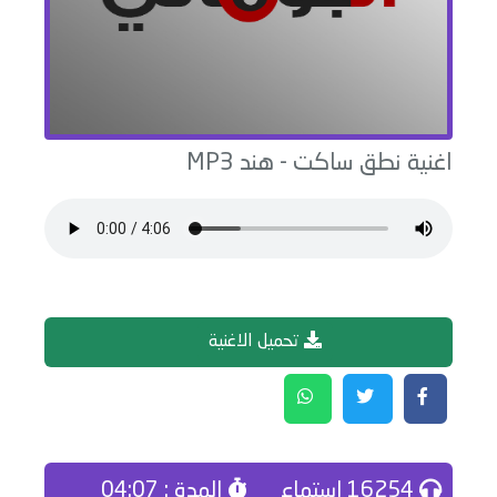
اغنية
نطق ساكت
-
هند
MP3
تحميل الاغنية
16254 إستماع
المدة : 04:07