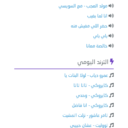
مولد العجب - مع السويسي
انا لما بغيب
حضر اللي مفيش منه
باي باي
خالصة معانا
الترند اليومي
عمرو دياب - لولا البنات يا
كايروكي - تاتا تاتا
كايروكي - وحدي
كايروكي - انا فاضل
تامر عاشور - نزلت اتمشيت
تووليت - عشان حبيبي