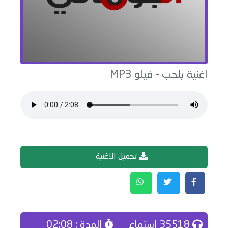
اغنية
بلحب
-
فيلو
MP3
تحميل الاغنية
35518 إستماع
المدة : 02:08