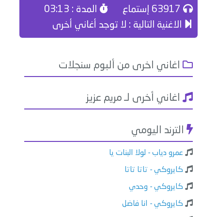
63917 إستماع
المدة : 03:13
الاغنية التالية : لا توجد أغاني أخرى
اغاني اخرى من ألبوم سنجلات
اغاني أخرى لـ مريم عزيز
الترند اليومي
عمرو دياب - لولا البنات يا
كايروكي - تاتا تاتا
كايروكي - وحدي
كايروكي - انا فاضل