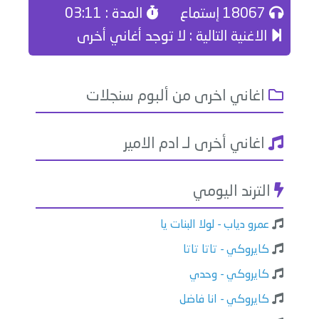
18067 إستماع
المدة : 03:11
الاغنية التالية : لا توجد أغاني أخرى
اغاني اخرى من ألبوم سنجلات
اغاني أخرى لـ ادم الامير
الترند اليومي
عمرو دياب - لولا البنات يا
كايروكي - تاتا تاتا
كايروكي - وحدي
كايروكي - انا فاضل