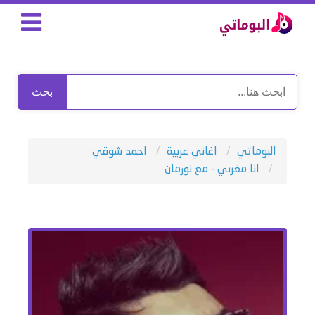
بحث
البوماتي
اغاني عربية
احمد شوقي
انا مغربي - مع نورمان