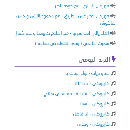
مهرجان الشارع - مع حوده ناصر
مهرجان خطر علي الطريق - مع محمود الليثي و حسن
شاكوش
اهلا يالي انت غدرتو - مع اسلام كابونجا و عمر كمال
سحبت سلاحي ( وبعد الشغله دي بساعه )
الترند اليومي
عمرو دياب - لولا البنات يا
كايروكي - تاتا تاتا
كايروكي - مت لية - مع ساري هاني
كايروكي - نسينا
كايروكي - انا فاضل
كايروكي - وحدي