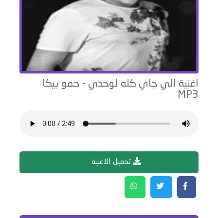
اغنية
الي جاي كله لوحدي
-
حمو بيكا
MP3
تحميل الاغنية