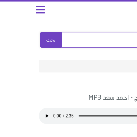
بحث
ج
-
احمد سعد
MP3