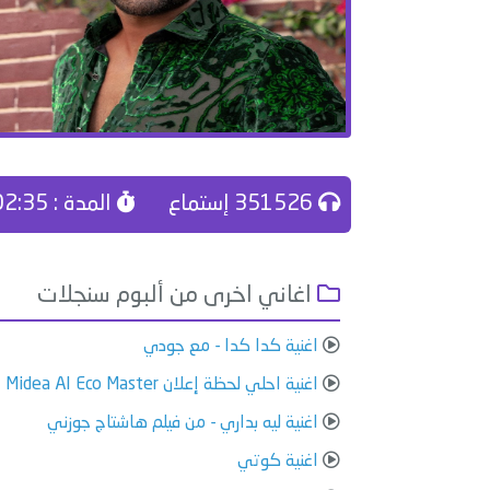
351526 إستماع
المدة : 02:35
اغاني اخرى من ألبوم سنجلات
اغنية كدا كدا - مع جودي
اغنية احلي لحظة إعلان Midea AI Eco Master
اغنية ليه بداري - من فيلم هاشتاج جوزني
اغنية كوتي