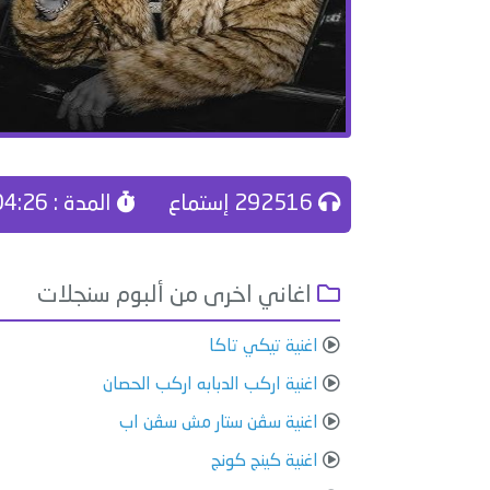
292516 إستماع
المدة : 04:26
اغاني اخرى من ألبوم سنجلات
اغنية تيكي تاكا
اغنية اركب الدبابه اركب الحصان
اغنية سڤن ستار مش سڤن اب
اغنية كينج كونج