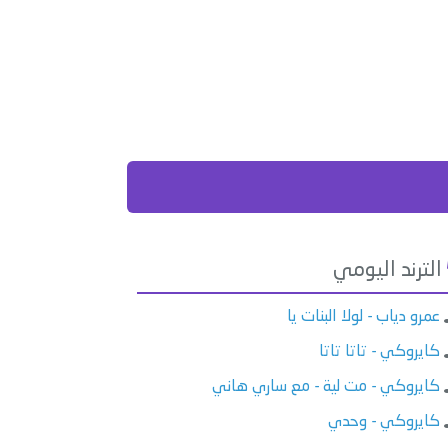
الترند اليومي
عمرو دياب - لولا البنات يا
كايروكي - تاتا تاتا
كايروكي - مت لية - مع ساري هاني
كايروكي - وحدي