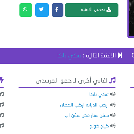
تحميل الاغنية
الاغنية التالية :
تيكي تاكا
اغاني أخرى لـ حمو المرشدي
تيكي تاكا
اركب الدبابه اركب الحصان
سڤن ستار مش سڤن اب
كينج كونج