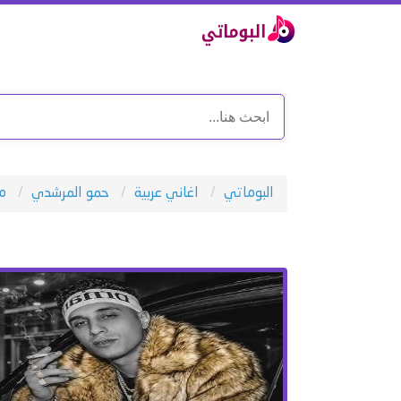
البوماتي
اغاني عربية
حمو المرشدي
مي