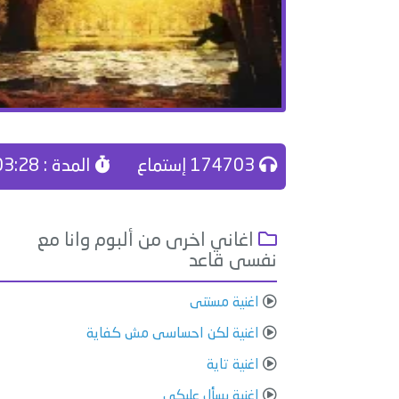
174703 إستماع
المدة : 03:28
اغاني اخرى من ألبوم وانا مع
نفسى قاعد
اغنية مستنى
اغنية لكن احساسى مش كفاية
اغنية تاية
اغنية بسأل عليكى