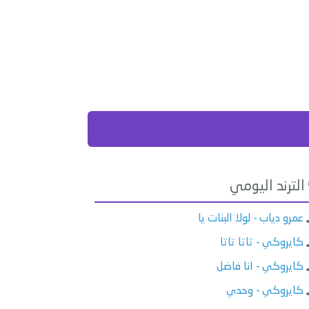
الترند اليومي
عمرو دياب - لولا البنات يا
كايروكي - تاتا تاتا
كايروكي - انا فاضل
كايروكي - وحدي