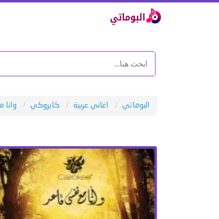
البوماتي
اغاني عربية
كايروكي
وانا 