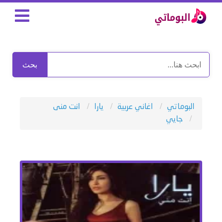
بحث
البوماتي
اغاني عربية
يارا
انت منى
جايي