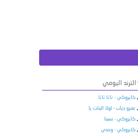
الترند اليومي
كايروكي - تاتا تاتا
عمرو دياب - لولا البنات يا
كايروكي - نسينا
كايروكي - وحدي