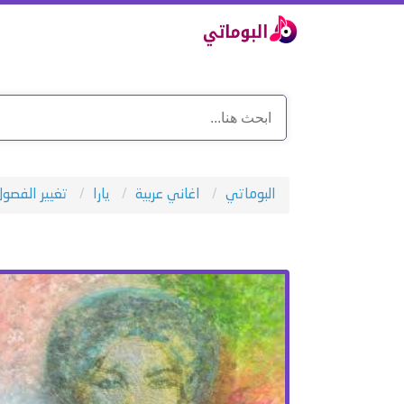
البوماتي
اغاني عربية
يارا
تغيير الفصول