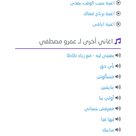
اغنية سيب الوقت يعدى
اغنية برتاح معاك
اغنية ايامى
اغاني أخرى لـ عمرو مصطفي
بعتيني ليه - مع زياد ظاظا
بأي حق
متسألوش
عايشين
أولى بيا
معرفش ينساني
ليها فيا
سايبك