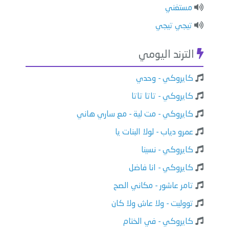
مستغني
تيجي تيجي
الترند اليومي
كايروكي - وحدي
كايروكي - تاتا تاتا
كايروكي - مت لية - مع ساري هاني
عمرو دياب - لولا البنات يا
كايروكي - نسينا
كايروكي - انا فاضل
تامر عاشور - مكاني الصح
تووليت - ولا عاش ولا كان
كايروكي - في الختام