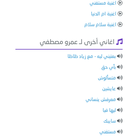
اغنية مستغني
اغنية ام الدنيا
اغنية سلام سلام
اغاني أخرى لـ عمرو مصطفي
بعتيني ليه - مع زياد ظاظا
بأي حق
متسألوش
عايشين
معرفش ينساني
ليها فيا
سايبك
مستغني