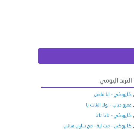
الترند اليومي
كايروكي - انا فاضل
عمرو دياب - لولا البنات يا
كايروكي - تاتا تاتا
كايروكي - مت لية - مع ساري هاني