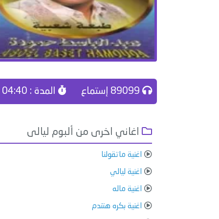
89099 إستماع
المدة : 04:40
اغاني اخرى من ألبوم ليالى
اغنية ماتقولنا
اغنية ليالي
اغنية ماله
اغنية بكره هتندم