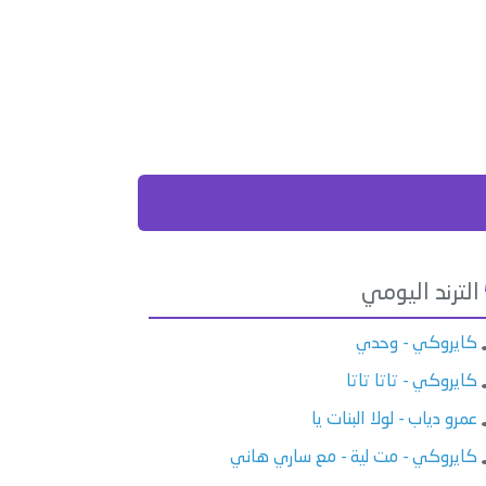
الترند اليومي
كايروكي - وحدي
كايروكي - تاتا تاتا
عمرو دياب - لولا البنات يا
كايروكي - مت لية - مع ساري هاني