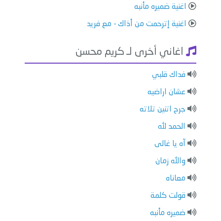
اغنية ضميره مأنبه
اغنية إترحمت من أذاك - مع فريد
اغاني أخرى لـ كريم محسن
فداك قلبي
عشان اراضيه
جرح اتنين تلاته
الحمد لله
آه يا غالى
والله زمان
معاناه
قولت كلمة
ضميره مأنبه